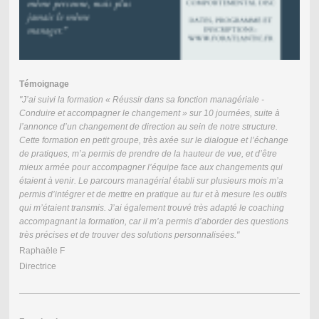
Témoignage
"J’ai suivi la formation « Réussir dans sa fonction managériale -
Conduire et accompagner le changement » sur 10 journées, suite à
l’annonce d’un changement de direction au sein de notre structure.
Cette formation en petit groupe, très axée sur le dialogue et l’échange
de pratiques, m’a permis de prendre de la hauteur de vue, et d’être
mieux armée pour accompagner l’équipe face aux changements qui
étaient à venir. Le parcours managérial établi sur plusieurs mois m’a
permis d’intégrer et de mettre en pratique au fur et à mesure les outils
qui m’étaient transmis. J’ai également trouvé très adapté le coaching
accompagnant la formation, car il m’a permis d’aborder des questions
très précises et de trouver des solutions personnalisées."
Raphaële F
Directrice