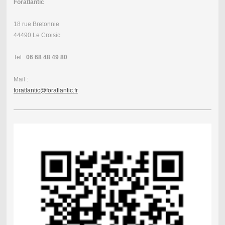
Foratlantic
18 rue Bretonnie
44490 Le Croisic
Tel :
06 68 48 49 80
Mail :
foratlantic@foratlantic.fr