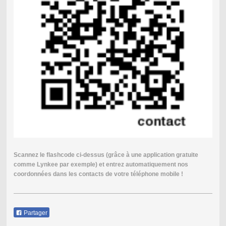
Scannez le flashcode ci-dessus (grâce à une application gratuite
comme Lynkee par exemple) et entrez automatiquement nos
coordonnées dans les contacts de votre téléphone mobile !
Partager