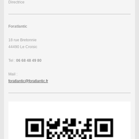
Directrice
Foratlantic
18 rue Bretonnie
44490 Le Croisic
Tel :
06 68 48 49 80
Mail :
foratlantic@foratlantic.fr