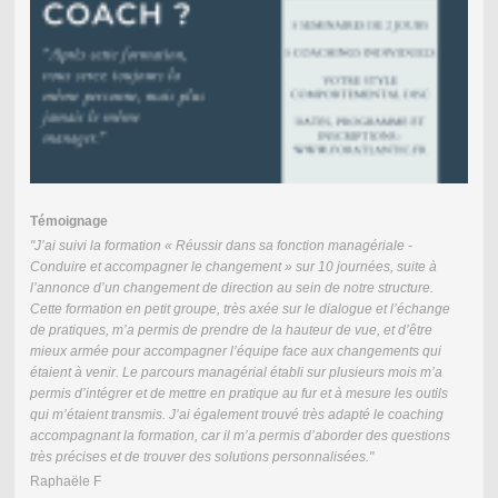
Témoignage
"J’ai suivi la formation « Réussir dans sa fonction managériale -
Conduire et accompagner le changement » sur 10 journées, suite à
l’annonce d’un changement de direction au sein de notre structure.
Cette formation en petit groupe, très axée sur le dialogue et l’échange
de pratiques, m’a permis de prendre de la hauteur de vue, et d’être
mieux armée pour accompagner l’équipe face aux changements qui
étaient à venir. Le parcours managérial établi sur plusieurs mois m’a
permis d’intégrer et de mettre en pratique au fur et à mesure les outils
qui m’étaient transmis. J’ai également trouvé très adapté le coaching
accompagnant la formation, car il m’a permis d’aborder des questions
très précises et de trouver des solutions personnalisées."
Raphaële F